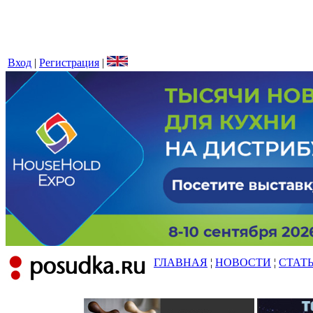
Вход
|
Регистрация
|
ГЛАВНАЯ
¦
НОВОСТИ
¦
СТАТ