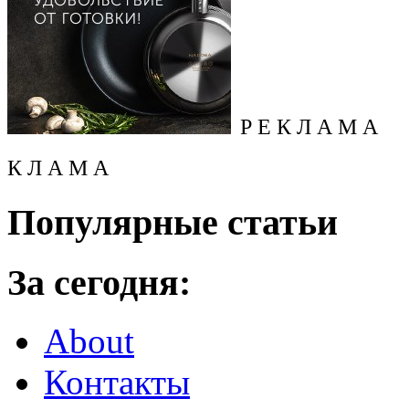
Р Е К Л А М А
К Л А М А
Популярные статьи
За сегодня:
About
Контакты