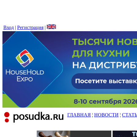
Вход
|
Регистрация
|
ГЛАВНАЯ
¦
НОВОСТИ
¦
СТАТ