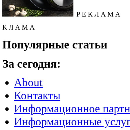
Р Е К Л А М А
К Л А М А
Популярные статьи
За сегодня:
About
Контакты
Информационное партн
Информационные услу