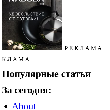
Р Е К Л А М А
К Л А М А
Популярные статьи
За сегодня:
About