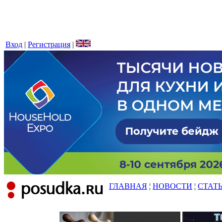
Вход
|
Регистрация
|
ГЛАВНАЯ
¦
НОВОСТИ
¦
СТАТ