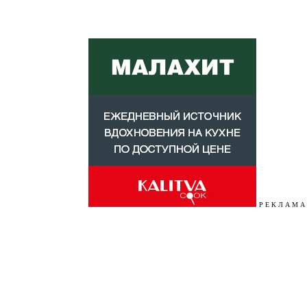
Р Е К Л А М А