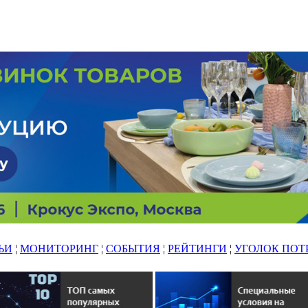
ЬИ
¦
МОНИТОРИНГ
¦
СОБЫТИЯ
¦
РЕЙТИНГИ
¦
УГОЛОК ПОТ