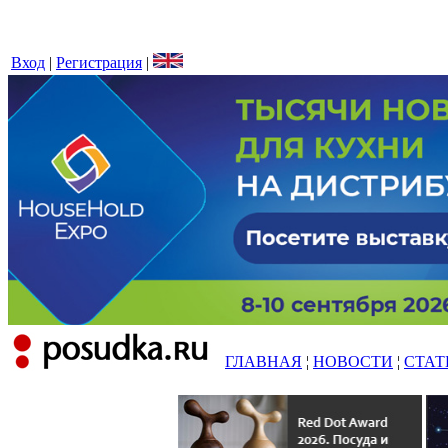
Вход
|
Регистрация
|
ГЛАВНАЯ
¦
НОВОСТИ
¦
СТАТ