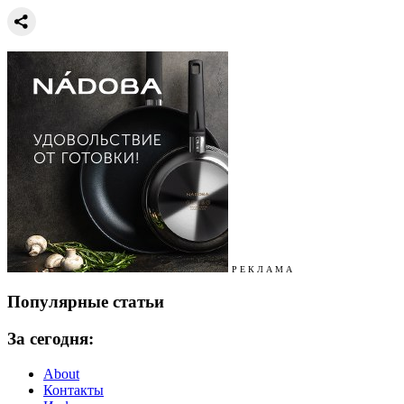
Р Е К Л А М А
Популярные статьи
За сегодня:
About
Контакты