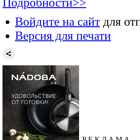
Подробности>>
Войдите на сайт
для от
Версия для печати
Р Е К Л А М А