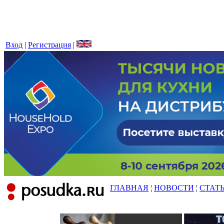
Вход
|
Регистрация
|
ГЛАВНАЯ
¦
НОВОСТИ
¦
СТАТ