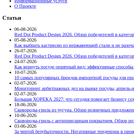
Информационные услуги
О Проекте
Статьи
06-08-2026
Red Dot Product Design 2026. Обзор победителей в катег
05-08-2026
Как выбрать кастрюлю из нержавеющей стали и не разоч
26-07-2026
Red Dot Product Design 2026. Обзор победителей в катег
24-07-2026
Как вернуть посуде опрятный вид: эффективные способы
10-07-2026
10 самых популярных брендов импортной посуды для при
02-07-2026
Мониторинг арбитражных дел на рынке посуды, апрель-и
02-07-2026
Большая ХОРЕКА 2027: что сегодня помогает бизнесу со
18-06-2026
Сковороды-гриль из чугуна. Обзор розничных предложени
10-06-2026
Сковороды-гриль с антипригарным покрытием. Обзор ро
03-06-2026
За чертой безубыточности. Негативные тенденции в про