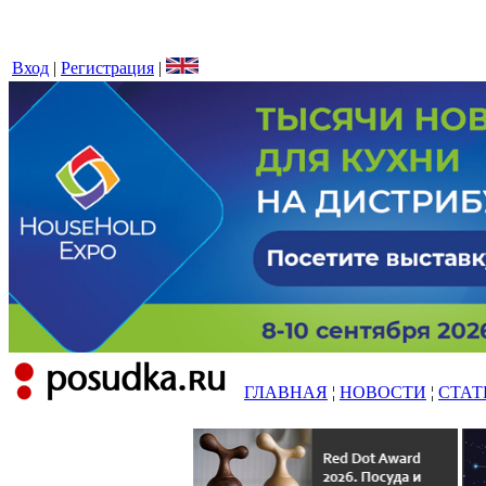
Вход
|
Регистрация
|
ГЛАВНАЯ
¦
НОВОСТИ
¦
СТАТ