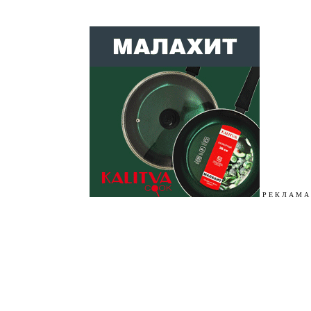
Р Е К Л А М А