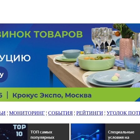
ЬИ
¦
МОНИТОРИНГ
¦
СОБЫТИЯ
¦
РЕЙТИНГИ
¦
УГОЛОК ПОТ