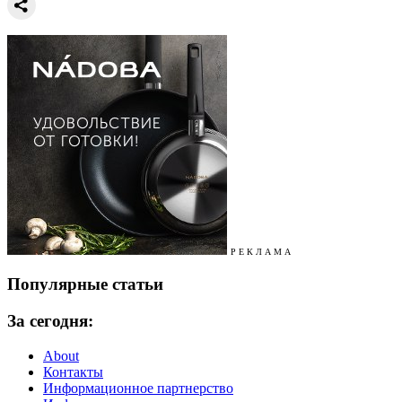
Р Е К Л А М А
Популярные статьи
За сегодня:
About
Контакты
Информационное партнерство