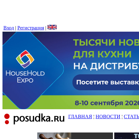
Вход
|
Регистрация
|
ГЛАВНАЯ
¦
НОВОСТИ
¦
СТАТ