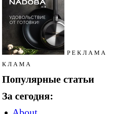
Р Е К Л А М А
К Л А М А
Популярные статьи
За сегодня:
About