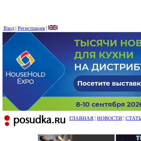
Вход
|
Регистрация
|
ГЛАВНАЯ
¦
НОВОСТИ
¦
СТАТ