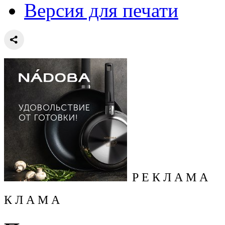
Версия для печати
Р Е К Л А М А
К Л А М А