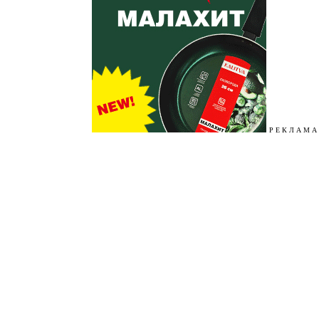
Р Е К Л А М А