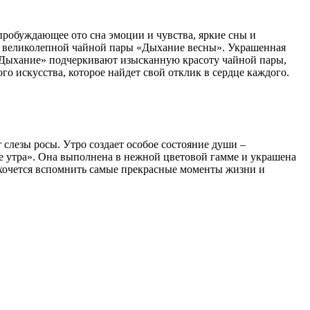
пробуждающее ото сна эмоции и чувства, яркие сны и
я великолепной чайной пары «Дыхание весны». Украшенная
 «Дыхание» подчеркивают изысканную красоту чайной пары,
о искусства, которое найдет свой отклик в сердце каждого.
т слезы росы. Утро создает особое состояние души –
е утра». Она выполнена в нежной цветовой гамме и украшена
 хочется вспомнить самые прекрасные моменты жизни и