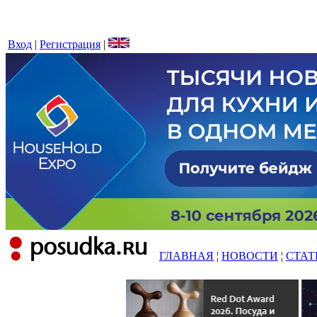
Вход
|
Регистрация
|
ГЛАВНАЯ
¦
НОВОСТИ
¦
СТАТ