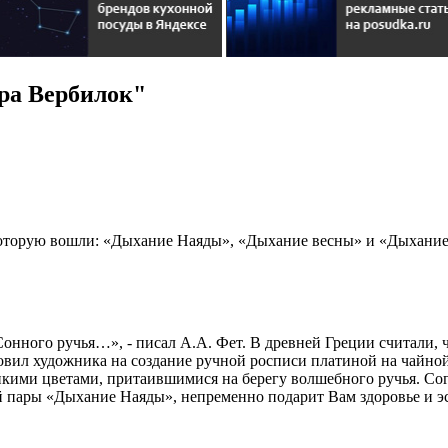
ра Вербилок"
которую вошли: «Дыхание Наяды», «Дыхание весны» и «Дыхание
Сонного ручья…», - писал А.А. Фет. В древней Греции считали,
новил художника на создание ручной росписи платиной на чайн
упкими цветами, притаившимися на берегу волшебного ручья. С
ой пары «Дыхание Наяды», непременно подарит Вам здоровье и э