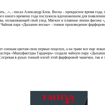
ь…», - писал Александр Блок. Весна – прекрасное время года, 
ого юного времени года послужила вдохновением для появлени
зимы, оплакивающей свой уход. Мягкие и плавные линии фасона
 Чайная пара «Дыхание весны» - тонкое произведение фарфоровог
рит сонным цветам свои первые поцелуи, а на траве все еще лежа
 мастера «Мануфактуры Гарднеръ» создали чайную пару «Дыхани
Согревая в руках тонкий изгиб этой фарфоровой чашечки, так и