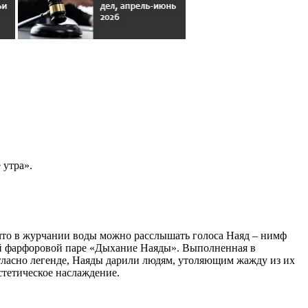
 утра».
 что в журчании воды можно расслышать голоса Наяд – нимф
ой фарфоровой паре «Дыхание Наяды». Выполненная в
огласно легенде, Наяды дарили людям, утоляющим жажду из их
стетическое наслаждение.