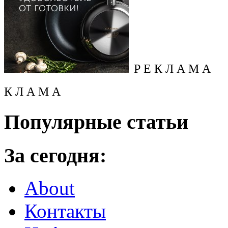
Р Е К Л А М А
К Л А М А
Популярные статьи
За сегодня:
About
Контакты