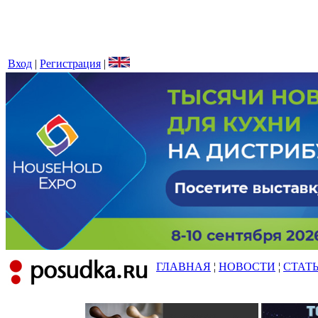
Вход
|
Регистрация
|
ГЛАВНАЯ
¦
НОВОСТИ
¦
СТАТ