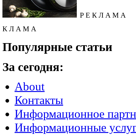
Р Е К Л А М А
К Л А М А
Популярные статьи
За сегодня:
About
Контакты
Информационное партн
Информационные услу