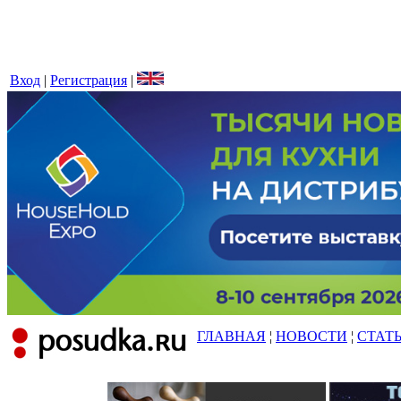
Вход
|
Регистрация
|
ГЛАВНАЯ
¦
НОВОСТИ
¦
СТАТ