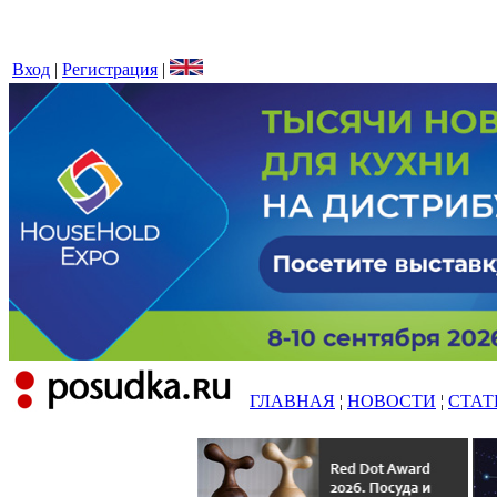
Вход
|
Регистрация
|
ГЛАВНАЯ
¦
НОВОСТИ
¦
СТАТ