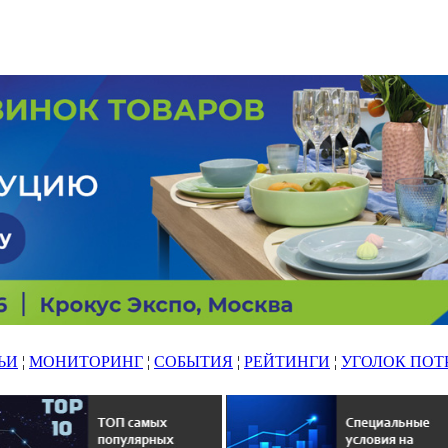
ЬИ
¦
МОНИТОРИНГ
¦
СОБЫТИЯ
¦
РЕЙТИНГИ
¦
УГОЛОК ПОТ