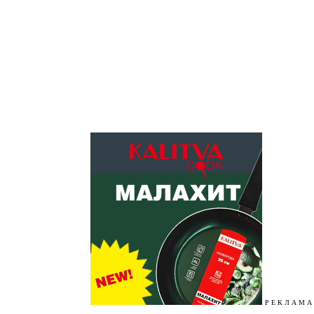
Р Е К Л А М А