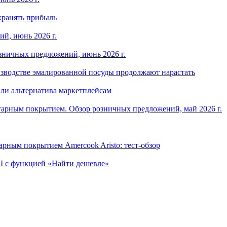
хранять прибыль
й, июнь 2026 г.
зничных предложений, июнь 2026 г.
изводстве эмалированной посуды продолжают нарастать
ли альтернатива маркетплейсам
арным покрытием. Обзор розничных предложений, май 2026 г.
рным покрытием Amercook Aristo: тест-обзор
I с функцией «Найти дешевле»