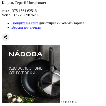
Кирель Сергей Иосифович
тел.: +375 1561 62518
моб.: +375 29 6987629
Войдите на сайт
для отправки комментариев
Версия для печати
Р Е К Л А М А