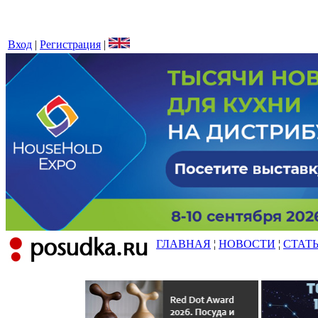
Вход
|
Регистрация
|
ГЛАВНАЯ
¦
НОВОСТИ
¦
СТАТ