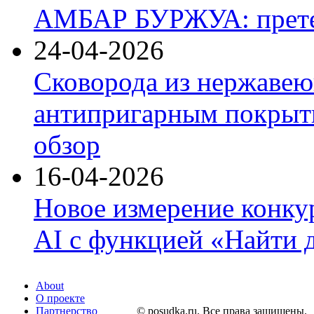
АМБАР БУРЖУА: прете
24-04-2026
Сковорода из нержавею
антипригарным покрыти
обзор
16-04-2026
Новое измерение конку
AI с функцией «Найти 
About
О проекте
Партнерство
© posudka.ru. Все права защищены.