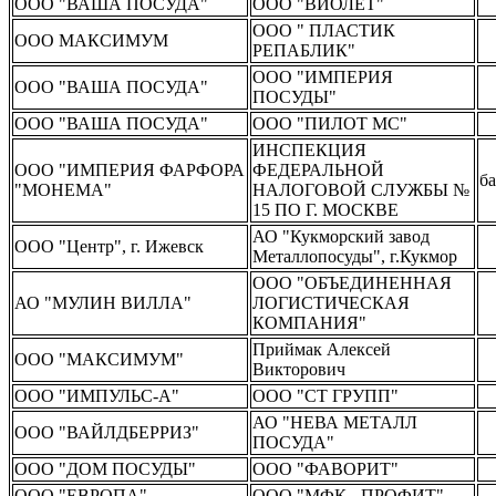
ООО "ВАША ПОСУДА"
ООО "ВИОЛЕТ"
ООО " ПЛАСТИК
ООО МАКСИМУМ
РЕПАБЛИК"
ООО "ИМПЕРИЯ
ООО "ВАША ПОСУДА"
ПОСУДЫ"
ООО "ВАША ПОСУДА"
ООО "ПИЛОТ МС"
ИНСПЕКЦИЯ
ООО "ИМПЕРИЯ ФАРФОРА
ФЕДЕРАЛЬНОЙ
б
"МОНЕМА"
НАЛОГОВОЙ СЛУЖБЫ №
15 ПО Г. МОСКВЕ
АО "Кукморский завод
ООО "Центр", г. Ижевск
Металлопосуды", г.Кукмор
ООО "ОБЪЕДИНЕННАЯ
АО "МУЛИН ВИЛЛА"
ЛОГИСТИЧЕСКАЯ
КОМПАНИЯ"
Приймак Алексей
ООО "МАКСИМУМ"
Викторович
ООО "ИМПУЛЬС-А"
ООО "СТ ГРУПП"
АО "НЕВА МЕТАЛЛ
ООО "ВАЙЛДБЕРРИЗ"
ПОСУДА"
ООО "ДОМ ПОСУДЫ"
ООО "ФАВОРИТ"
ООО "ЕВРОПА"
ООО "МФК - ПРОФИТ"