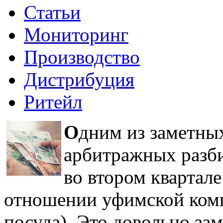
Статьи
Мониторинг
Производство
Дистрибуция
Ритейл
О
дним из заметны
арбитражных разби
во втором квартале
отношении уфимской ком
посуда). Это довольно за