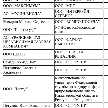
ООО "МАКСИМУМ"
ООО "МИГ"
ООО "ИНТЕРРЕЙЛ
АО "МУЛИН ВИЛЛА"
СЕРВИС"
Бовырин Михаил Сергеевич
ООО "ВСМПО-ПОСУДА"
УФНС по Хабаровскому
ООО "Твоя посуда"
коаю
АО "УРАЛСЕВЕРГАЗ -
ООО "ФАРФОР
НЕЗАВИСИМАЯ ГАЗОВАЯ
СЫСЕРТИ"
КОМПАНИЯ"
ООО " ПЛАСТИК
ООО ЦЕНТР
РЕПАБЛИК"
Самади Ахмад Шах
ООО "СТ ГРУПП"
Петрашова Евгения
ООО "СТ ГРУПП"
Андреевна
Межрегиональное
управление Федеральной
службы по надзору в сфере
ООО "Посуда"
природопользования по
Нижегородской области и
Республике Мордовия
Петухова Юлия Викторовна
ООО "СТ ГРУПП"