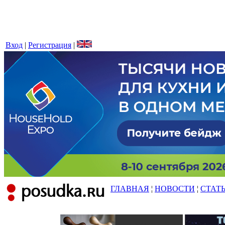
Вход
|
Регистрация
|
ГЛАВНАЯ
¦
НОВОСТИ
¦
СТАТ