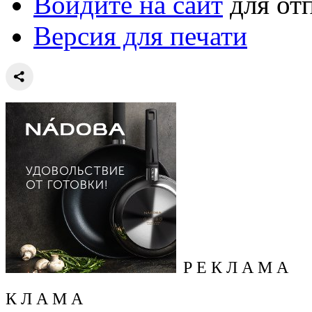
Войдите на сайт
для от
Версия для печати
Р Е К Л А М А
К Л А М А