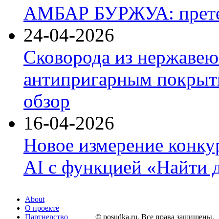
АМБАР БУРЖУА: прете
24-04-2026
Сковорода из нержавею
антипригарным покрыти
обзор
16-04-2026
Новое измерение конку
AI с функцией «Найти 
About
О проекте
Партнерство
© posudka.ru. Все права защищены.