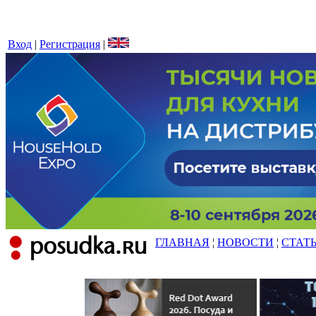
Вход
|
Регистрация
|
ГЛАВНАЯ
¦
НОВОСТИ
¦
СТАТ