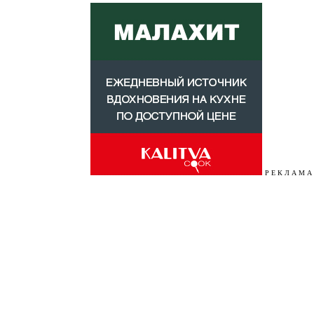
Р Е К Л А М А