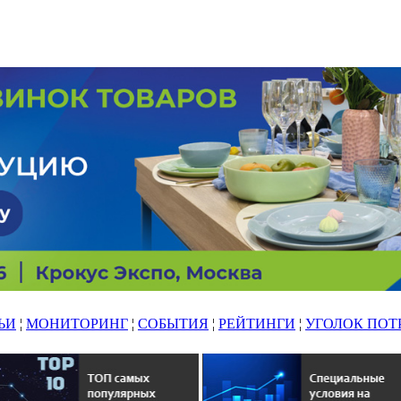
ЬИ
¦
МОНИТОРИНГ
¦
СОБЫТИЯ
¦
РЕЙТИНГИ
¦
УГОЛОК ПОТ