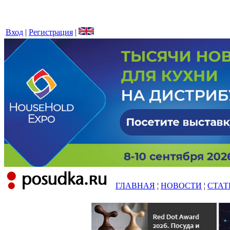
Вход
|
Регистрация
|
ГЛАВНАЯ
¦
НОВОСТИ
¦
СТАТ