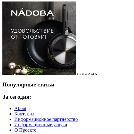
Р Е К Л А М А
Популярные статьи
За сегодня:
About
Контакты
Информационное партнерство
Информационные услуги
О Проекте