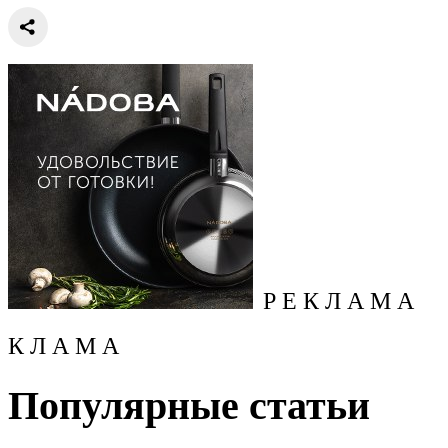
Р Е К Л А М А
К Л А М А
Популярные статьи