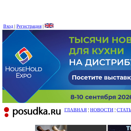
Вход
|
Регистрация
|
ГЛАВНАЯ
¦
НОВОСТИ
¦
СТАТ