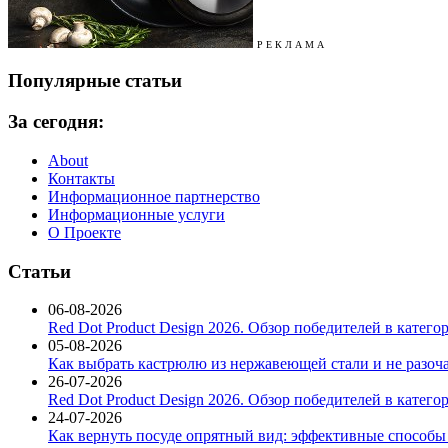
Р Е К Л А М А
Популярные статьи
За сегодня:
About
Контакты
Информационное партнерство
Информационные услуги
О Проекте
Статьи
06-08-2026
Red Dot Product Design 2026. Обзор победителей в катег
05-08-2026
Как выбрать кастрюлю из нержавеющей стали и не разоч
26-07-2026
Red Dot Product Design 2026. Обзор победителей в катег
24-07-2026
Как вернуть посуде опрятный вид: эффективные способы