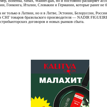
мер, Bohemia, Simax, Walther-glas, но и постоянно расширяет ас
бии, Гонконга, Италии, Словакии и Германии, которые ранее не 
ма не только в Латвии, но и в Литве, Эстонии, Белоруссии, Росс
 и СНГ товаров бразильского производителя — NADIR FIGUEIRED
истрибьюторских договоров и новых рынков сбыта.