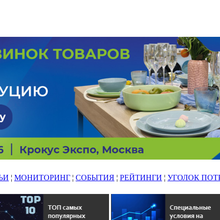
ЬИ
¦
МОНИТОРИНГ
¦
СОБЫТИЯ
¦
РЕЙТИНГИ
¦
УГОЛОК ПОТ