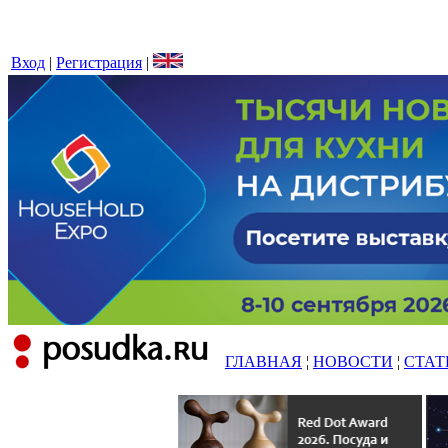
Вход
|
Регистрация
|
ГЛАВНАЯ
¦
НОВОСТИ
¦
СТАТ