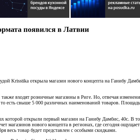
ормата появился в Латвии
удой Krisstika открыла магазин нового концепта на Ганибу Дамб
вли также входят розничные магазины в Риге. Но, отвечая измен
, то есть свыше 5 000 различных наименований товаров. Площад
х которой открыли первый магазин на Ганибу Дамбис, 40с. В то
счет магазинов нового концепта в регионах, где сегодня ощуща
ря весь товар будет представлен с особыми скидками.