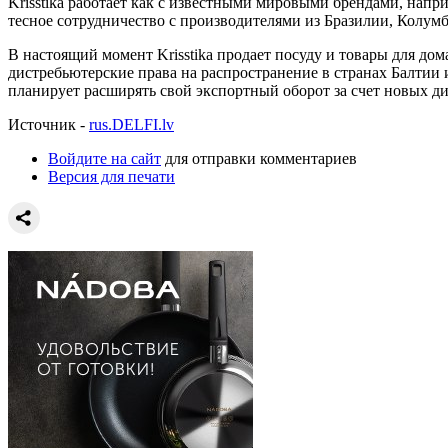
Krisstika работает как с известными мировыми брендами, напри
тесное сотрудничество с производителями из Бразилии, Колум
В настоящий момент Krisstika продает посуду и товары для до
дистребьютерские права на распространение в странах Балтии
планирует расширять свой экспортный оборот за счет новых д
Источник -
rus.DELFI.lv
Войдите на сайт
для отправки комментариев
Версия для печати