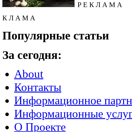
Р Е К Л А М А
К Л А М А
Популярные статьи
За сегодня:
About
Контакты
Информационное партн
Информационные услу
О Проекте