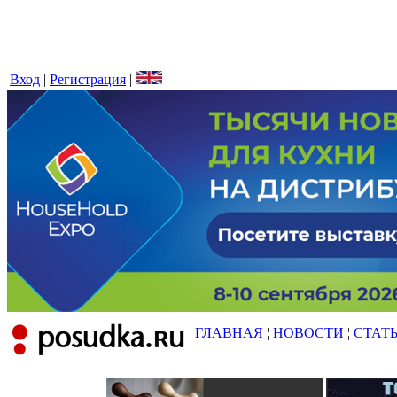
Вход
|
Регистрация
|
ГЛАВНАЯ
¦
НОВОСТИ
¦
СТАТ