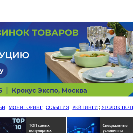
ЬИ
¦
МОНИТОРИНГ
¦
СОБЫТИЯ
¦
РЕЙТИНГИ
¦
УГОЛОК ПОТ