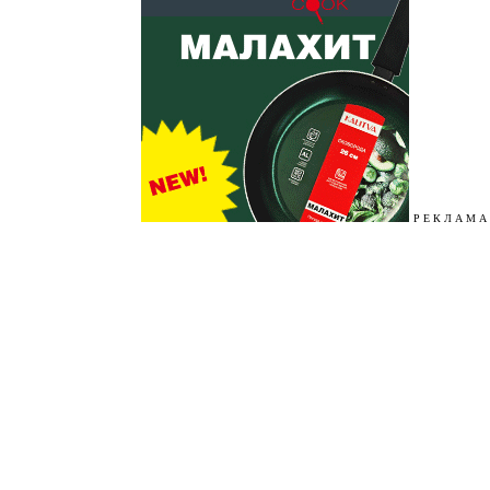
Р Е К Л А М А