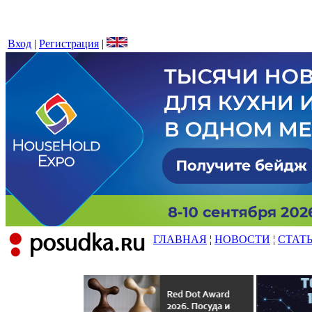
Вход
|
Регистрация
|
ГЛАВНАЯ
¦
НОВОСТИ
¦
СТАТ