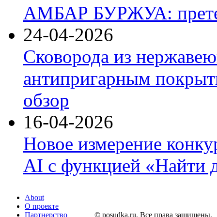
АМБАР БУРЖУА: прете
24-04-2026
Сковорода из нержавею
антипригарным покрыти
обзор
16-04-2026
Новое измерение конку
AI с функцией «Найти 
About
О проекте
Партнерство
© posudka.ru. Все права защищены.