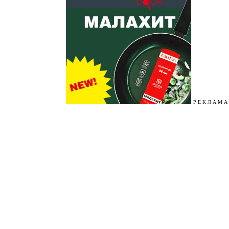
Р Е К Л А М А