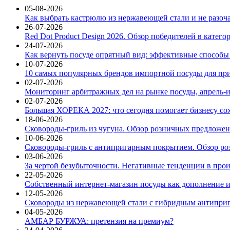
05-08-2026
Как выбрать кастрюлю из нержавеющей стали и не разоч
26-07-2026
Red Dot Product Design 2026. Обзор победителей в катег
24-07-2026
Как вернуть посуде опрятный вид: эффективные способы
10-07-2026
10 самых популярных брендов импортной посуды для при
02-07-2026
Мониторинг арбитражных дел на рынке посуды, апрель-и
02-07-2026
Большая ХОРЕКА 2027: что сегодня помогает бизнесу со
18-06-2026
Сковороды-гриль из чугуна. Обзор розничных предложени
10-06-2026
Сковороды-гриль с антипригарным покрытием. Обзор ро
03-06-2026
За чертой безубыточности. Негативные тенденции в про
22-05-2026
Собственный интернет-магазин посуды как дополнение и
12-05-2026
Сковороды из нержавеющей стали с гибридным антиприг
04-05-2026
АМБАР БУРЖУА: претензия на премиум?