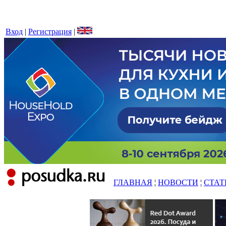
Вход
|
Регистрация
|
ГЛАВНАЯ
¦
НОВОСТИ
¦
СТАТ