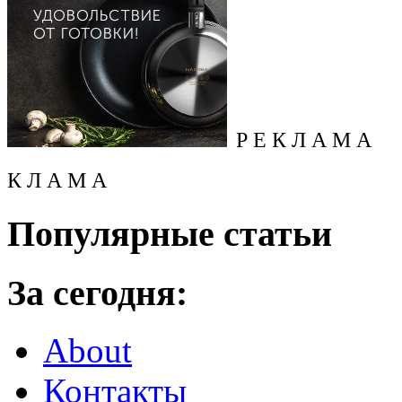
Р Е К Л А М А
К Л А М А
Популярные статьи
За сегодня:
About
Контакты