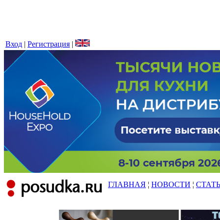
Вход
|
Регистрация
|
ГЛАВНАЯ
¦
НОВОСТИ
¦
СТАТ