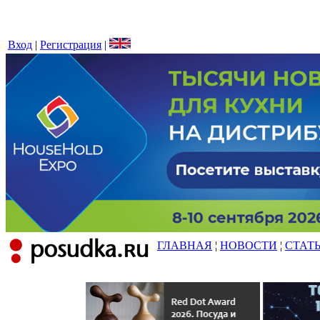
Вход
|
Регистрация
|
ГЛАВНАЯ
¦
НОВОСТИ
¦
СТАТ