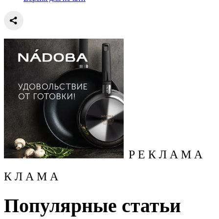
Р Е К Л А М А
К Л А М А
Популярные статьи