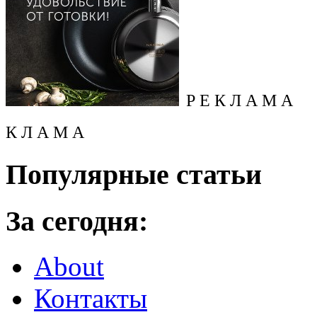
Р Е К Л А М А
К Л А М А
Популярные статьи
За сегодня:
About
Контакты