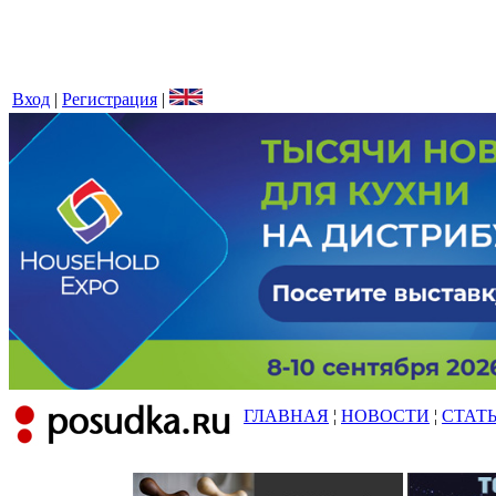
Вход
|
Регистрация
|
ГЛАВНАЯ
¦
НОВОСТИ
¦
СТАТ