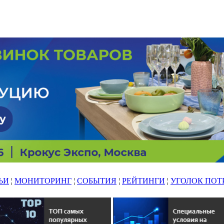
ЬИ
¦
МОНИТОРИНГ
¦
СОБЫТИЯ
¦
РЕЙТИНГИ
¦
УГОЛОК ПОТ