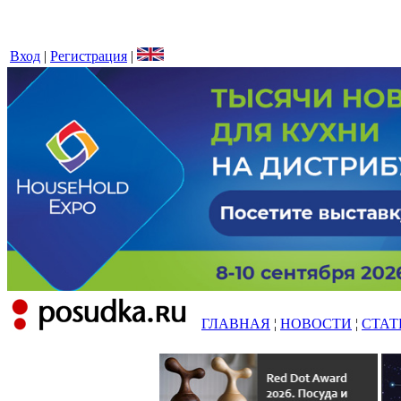
Вход
|
Регистрация
|
ГЛАВНАЯ
¦
НОВОСТИ
¦
СТАТ