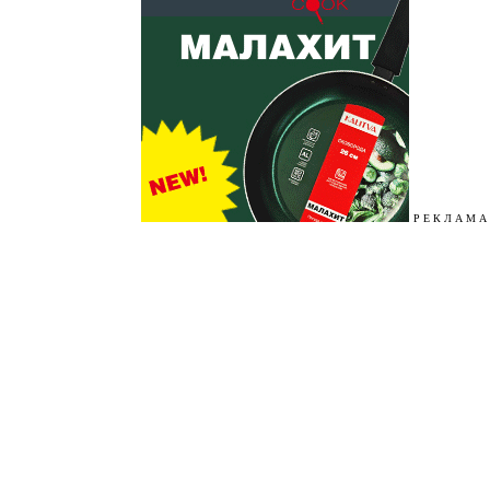
Р Е К Л А М А