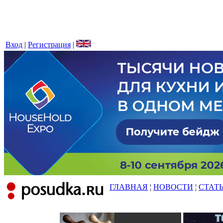
Вход
|
Регистрация
|
ГЛАВНАЯ
¦
НОВОСТИ
¦
СТАТ