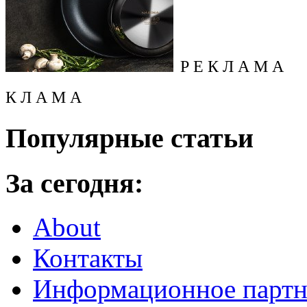
Р Е К Л А М А
К Л А М А
Популярные статьи
За сегодня:
About
Контакты
Информационное партн