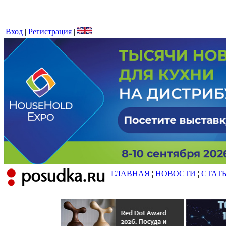
Вход
|
Регистрация
|
ГЛАВНАЯ
¦
НОВОСТИ
¦
СТАТ