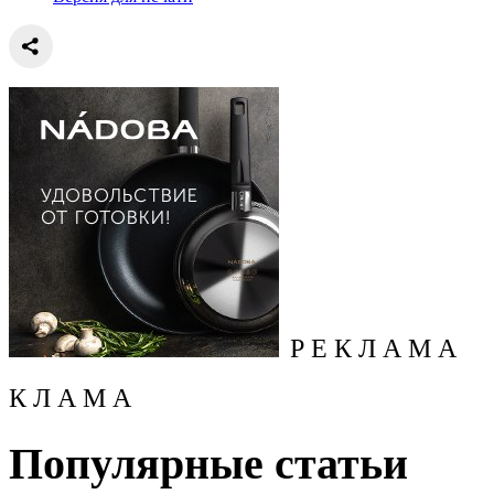
Р Е К Л А М А
К Л А М А
Популярные статьи