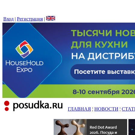
Вход
|
Регистрация
|
ГЛАВНАЯ
¦
НОВОСТИ
¦
СТАТ