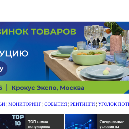
ЬИ
¦
МОНИТОРИНГ
¦
СОБЫТИЯ
¦
РЕЙТИНГИ
¦
УГОЛОК ПОТ