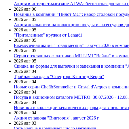
Акция в интернет-магазине ALWA: бесплатная доставка пр
2026 авг 06
Новинка в компании "Пилот МС": набор столовой посуды
2026 авг 05
Акция лояльности на коллекцию посуды и аксессуаров дл
2026 авг 05
"Приталенные" кружки от Lenardi
2026 авг 05
Ежемесячная акция "Товар месяца" - август 2026 в компа
2026 авг 05
Серия стеклянных салатников MILLIMI "Вейли" в компан
2026 авг 05
Скидка на формы для выпечки и запекания в компании 
2026 авг 04
Тройная выгода в "Спецторг Кэш энд Керри"
2026 авг 04
Новые серии Chef&Sommelier и Cristal d'Arques в компан
2026 авг 04
Посуда в акционном каталоге METRO, 30.07.2026 - 12.08
2026 авг 04
Новинки в коллекции керамических форм для запекания
2026 авг 04
Акция от завода "Виктория", август 2026 г.
2026 авг 03
Сеть Familia наращивает число магазинов