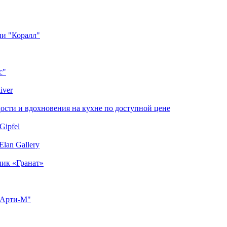
ии "Коралл"
с"
iver
сти и вдохновения на кухне по доступной цене
Gipfel
lan Gallery
ник «Гранат»
"Арти-М"