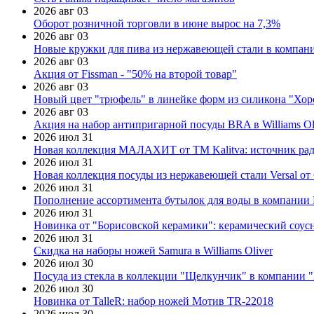
2026 авг 03
Оборот розничной торговли в июне вырос на 7,3%
2026 авг 03
Новые кружки для пива из нержавеющей стали в компан
2026 авг 03
Акция от Fissman - "50% на второй товар"
2026 авг 03
Новый цвет "трюфель" в линейке форм из силикона "Хор
2026 авг 03
Акция на набор антипригарной посуды BRA в Williams Ol
2026 июл 31
Новая коллекция МАЛАХИТ от ТМ Kalitva: источник радо
2026 июл 31
Новая коллекция посуды из нержавеющей стали Versal от 
2026 июл 31
Пополнение ассортимента бутылок для воды в компании E
2026 июл 31
Новинка от "Борисовской керамики": керамический соус
2026 июл 31
Скидка на наборы ножей Samura в Williams Oliver
2026 июл 30
Посуда из стекла в коллекции "Щелкунчик" в компании 
2026 июл 30
Новинка от TalleR: набор ножей Мотив TR-22018
2026 июл 30