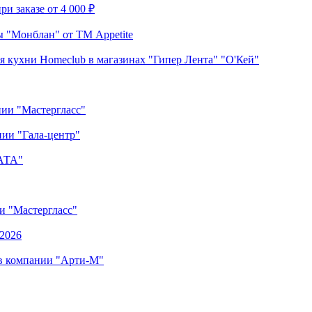
и заказе от 4 000 ₽
 "Монблан" от ТМ Appetite
я кухни Homeclub в магазинах "Гипер Лента" "О'Кей"
нии "Мастергласс"
ии "Гала-центр"
"АТА"
ии "Мастергласс"
.2026
 в компании "Арти-М"