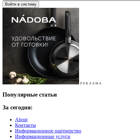
Р Е К Л А М А
Популярные статьи
За сегодня:
About
Контакты
Информационное партнерство
Информационные услуги