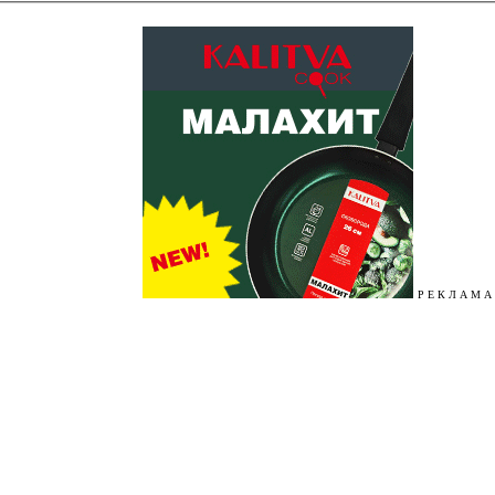
Р Е К Л А М А