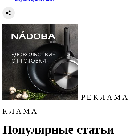
Р Е К Л А М А
К Л А М А
Популярные статьи