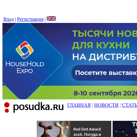
Вход
|
Регистрация
|
ГЛАВНАЯ
¦
НОВОСТИ
¦
СТАТ