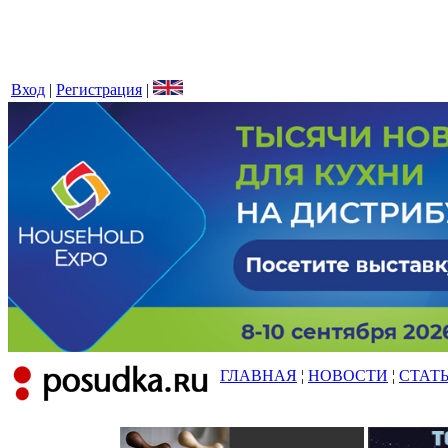
Вход
|
Регистрация
|
ГЛАВНАЯ
¦
НОВОСТИ
¦
СТАТ