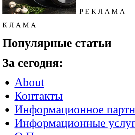
Р Е К Л А М А
К Л А М А
Популярные статьи
За сегодня:
About
Контакты
Информационное партн
Информационные услу