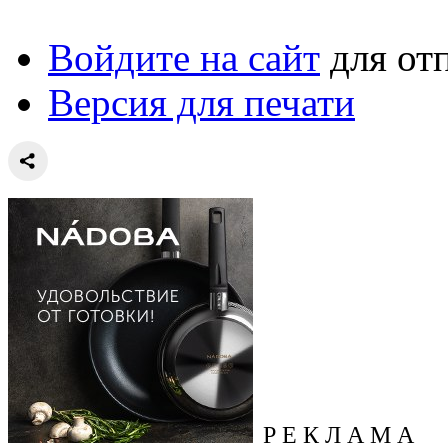
Войдите на сайт
для от
Версия для печати
Р Е К Л А М А