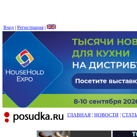
Вход
|
Регистрация
|
ГЛАВНАЯ
¦
НОВОСТИ
¦
СТАТ