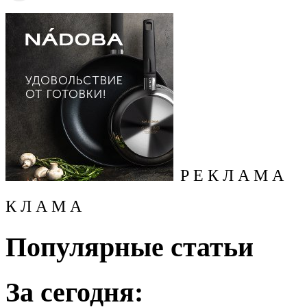
Р Е К Л А М А
К Л А М А
Популярные статьи
За сегодня: