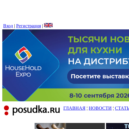
Вход
|
Регистрация
|
ГЛАВНАЯ
¦
НОВОСТИ
¦
СТАТ