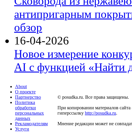
Сковорода из нержавею
антипригарным покрыти
обзор
16-04-2026
Новое измерение конку
AI с функцией «Найти 
About
О проекте
Партнерство
© posudka.ru. Все права защищены.
Политика
обработки
При копировании материалов сайта 
персональных
гиперссылку
http://posudka.ru
.
данных
Рекламодателям
Мнение редакции может не совпадат
Услуги