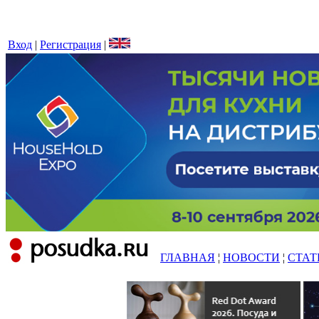
Вход
|
Регистрация
|
ГЛАВНАЯ
¦
НОВОСТИ
¦
СТАТ