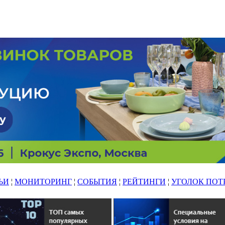
ЬИ
¦
МОНИТОРИНГ
¦
СОБЫТИЯ
¦
РЕЙТИНГИ
¦
УГОЛОК ПОТ