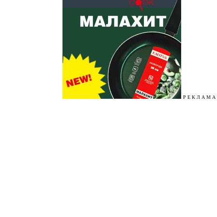
Р Е К Л А М А