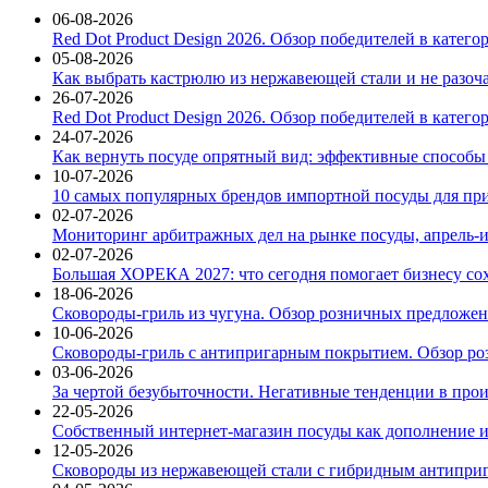
06-08-2026
Red Dot Product Design 2026. Обзор победителей в катег
05-08-2026
Как выбрать кастрюлю из нержавеющей стали и не разоч
26-07-2026
Red Dot Product Design 2026. Обзор победителей в катег
24-07-2026
Как вернуть посуде опрятный вид: эффективные способы
10-07-2026
10 самых популярных брендов импортной посуды для при
02-07-2026
Мониторинг арбитражных дел на рынке посуды, апрель-и
02-07-2026
Большая ХОРЕКА 2027: что сегодня помогает бизнесу со
18-06-2026
Сковороды-гриль из чугуна. Обзор розничных предложени
10-06-2026
Сковороды-гриль с антипригарным покрытием. Обзор ро
03-06-2026
За чертой безубыточности. Негативные тенденции в про
22-05-2026
Собственный интернет-магазин посуды как дополнение и
12-05-2026
Сковороды из нержавеющей стали с гибридным антиприг