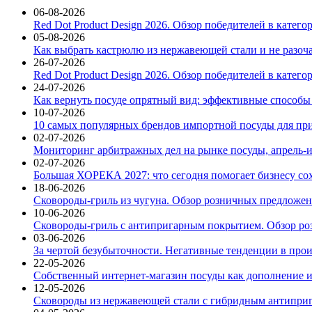
06-08-2026
Red Dot Product Design 2026. Обзор победителей в катег
05-08-2026
Как выбрать кастрюлю из нержавеющей стали и не разоч
26-07-2026
Red Dot Product Design 2026. Обзор победителей в катег
24-07-2026
Как вернуть посуде опрятный вид: эффективные способы
10-07-2026
10 самых популярных брендов импортной посуды для при
02-07-2026
Мониторинг арбитражных дел на рынке посуды, апрель-и
02-07-2026
Большая ХОРЕКА 2027: что сегодня помогает бизнесу со
18-06-2026
Сковороды-гриль из чугуна. Обзор розничных предложени
10-06-2026
Сковороды-гриль с антипригарным покрытием. Обзор ро
03-06-2026
За чертой безубыточности. Негативные тенденции в про
22-05-2026
Собственный интернет-магазин посуды как дополнение и
12-05-2026
Сковороды из нержавеющей стали с гибридным антиприг