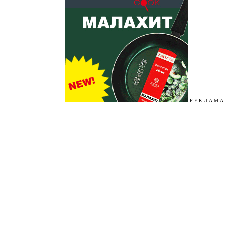
Р Е К Л А М А