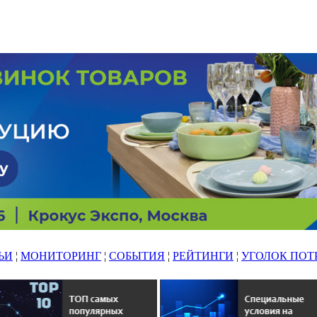
ЬИ
¦
МОНИТОРИНГ
¦
СОБЫТИЯ
¦
РЕЙТИНГИ
¦
УГОЛОК ПОТ