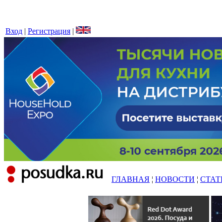
Вход
|
Регистрация
|
ГЛАВНАЯ
¦
НОВОСТИ
¦
СТАТ