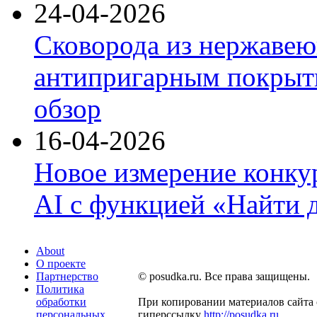
24-04-2026
Сковорода из нержавею
антипригарным покрыти
обзор
16-04-2026
Новое измерение конку
AI с функцией «Найти 
About
О проекте
Партнерство
© posudka.ru. Все права защищены.
Политика
обработки
При копировании материалов сайта 
персональных
гиперссылку
http://posudka.ru
.