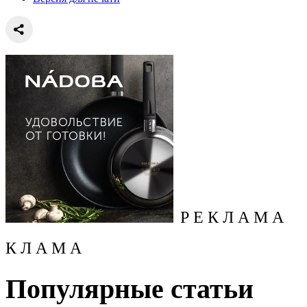
Р Е К Л А М А
К Л А М А
Популярные статьи