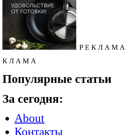
Р Е К Л А М А
К Л А М А
Популярные статьи
За сегодня:
About
Контакты