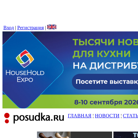
Вход
|
Регистрация
|
ГЛАВНАЯ
¦
НОВОСТИ
¦
СТАТ