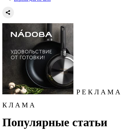
Р Е К Л А М А
К Л А М А
Популярные статьи