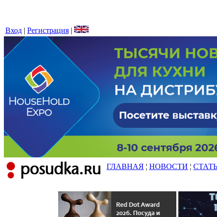
Вход
|
Регистрация
|
ГЛАВНАЯ
¦
НОВОСТИ
¦
СТАТ