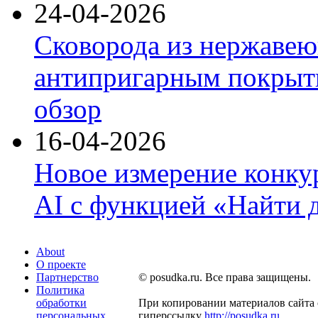
24-04-2026
Сковорода из нержавею
антипригарным покрыти
обзор
16-04-2026
Новое измерение конку
AI с функцией «Найти 
About
О проекте
Партнерство
© posudka.ru. Все права защищены.
Политика
обработки
При копировании материалов сайта 
персональных
гиперссылку
http://posudka.ru
.