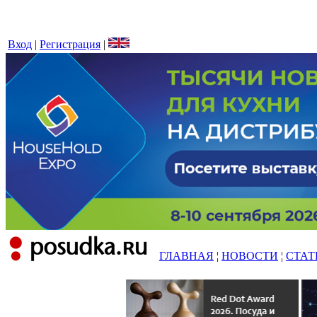
Вход
|
Регистрация
|
ГЛАВНАЯ
¦
НОВОСТИ
¦
СТАТ