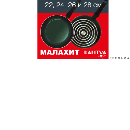
Р Е К Л А М А