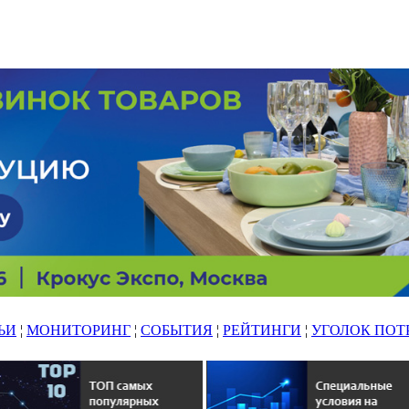
ЬИ
¦
МОНИТОРИНГ
¦
СОБЫТИЯ
¦
РЕЙТИНГИ
¦
УГОЛОК ПОТ