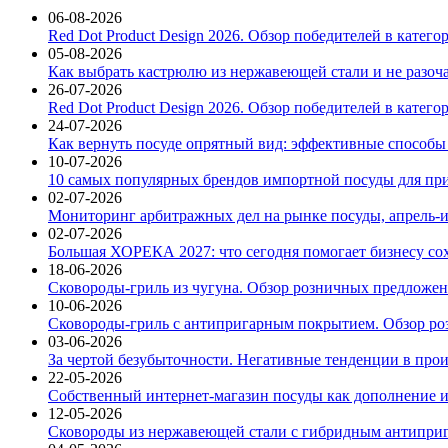
06-08-2026
Red Dot Product Design 2026. Обзор победителей в катег
05-08-2026
Как выбрать кастрюлю из нержавеющей стали и не разоч
26-07-2026
Red Dot Product Design 2026. Обзор победителей в катег
24-07-2026
Как вернуть посуде опрятный вид: эффективные способы
10-07-2026
10 самых популярных брендов импортной посуды для при
02-07-2026
Мониторинг арбитражных дел на рынке посуды, апрель-и
02-07-2026
Большая ХОРЕКА 2027: что сегодня помогает бизнесу со
18-06-2026
Сковороды-гриль из чугуна. Обзор розничных предложени
10-06-2026
Сковороды-гриль с антипригарным покрытием. Обзор ро
03-06-2026
За чертой безубыточности. Негативные тенденции в про
22-05-2026
Собственный интернет-магазин посуды как дополнение и
12-05-2026
Сковороды из нержавеющей стали с гибридным антиприг