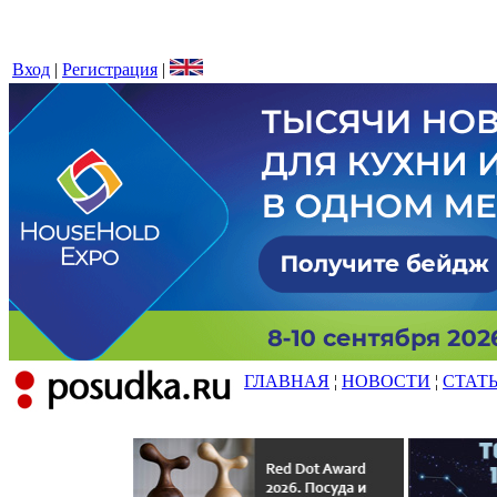
Вход
|
Регистрация
|
ГЛАВНАЯ
¦
НОВОСТИ
¦
СТАТ