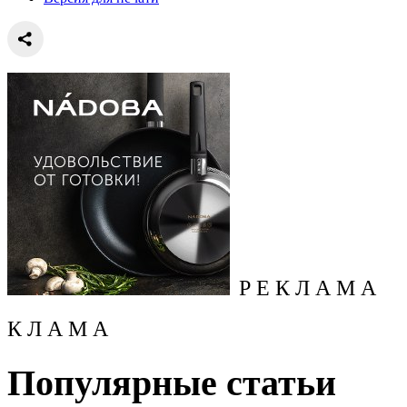
Р Е К Л А М А
К Л А М А
Популярные статьи