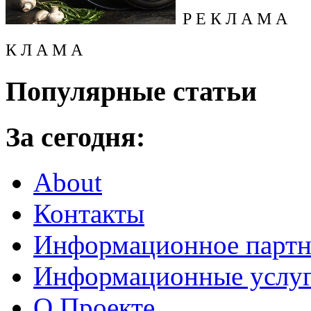
Р Е К Л А М А
К Л А М А
Популярные статьи
За сегодня:
About
Контакты
Информационное партн
Информационные услу
О Проекте