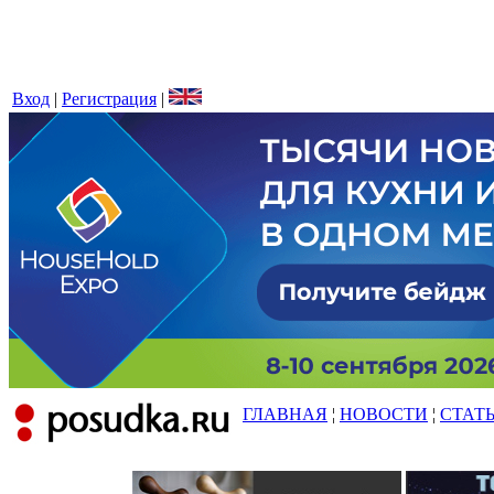
Вход
|
Регистрация
|
ГЛАВНАЯ
¦
НОВОСТИ
¦
СТАТ