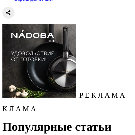
Р Е К Л А М А
К Л А М А
Популярные статьи