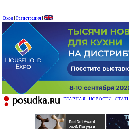
Вход
|
Регистрация
|
ГЛАВНАЯ
¦
НОВОСТИ
¦
СТАТ