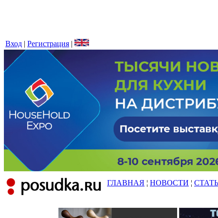
Вход
|
Регистрация
|
ГЛАВНАЯ
¦
НОВОСТИ
¦
СТАТ