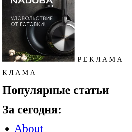
Р Е К Л А М А
К Л А М А
Популярные статьи
За сегодня:
About