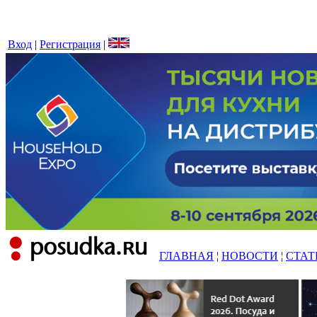
Вход
|
Регистрация
|
ГЛАВНАЯ
¦
НОВОСТИ
¦
СТАТ