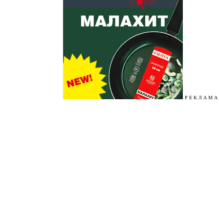
Р Е К Л А М А