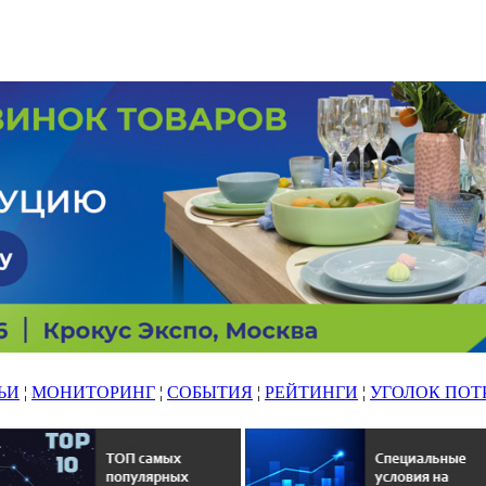
ЬИ
¦
МОНИТОРИНГ
¦
СОБЫТИЯ
¦
РЕЙТИНГИ
¦
УГОЛОК ПОТ