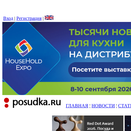
Вход
|
Регистрация
|
ГЛАВНАЯ
¦
НОВОСТИ
¦
СТАТ