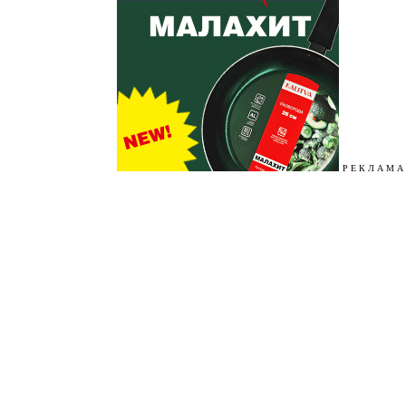
Р Е К Л А М А