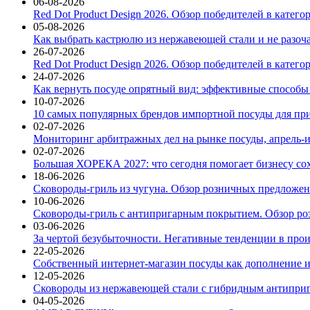
06-08-2026
Red Dot Product Design 2026. Обзор победителей в катег
05-08-2026
Как выбрать кастрюлю из нержавеющей стали и не разоч
26-07-2026
Red Dot Product Design 2026. Обзор победителей в катег
24-07-2026
Как вернуть посуде опрятный вид: эффективные способы
10-07-2026
10 самых популярных брендов импортной посуды для при
02-07-2026
Мониторинг арбитражных дел на рынке посуды, апрель-и
02-07-2026
Большая ХОРЕКА 2027: что сегодня помогает бизнесу со
18-06-2026
Сковороды-гриль из чугуна. Обзор розничных предложени
10-06-2026
Сковороды-гриль с антипригарным покрытием. Обзор ро
03-06-2026
За чертой безубыточности. Негативные тенденции в про
22-05-2026
Собственный интернет-магазин посуды как дополнение и
12-05-2026
Сковороды из нержавеющей стали с гибридным антиприг
04-05-2026