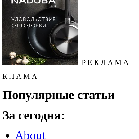
Р Е К Л А М А
К Л А М А
Популярные статьи
За сегодня:
About