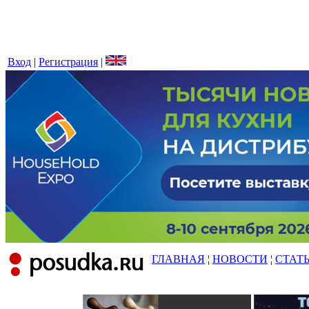
Вход
|
Регистрация
|
ГЛАВНАЯ
¦
НОВОСТИ
¦
СТАТ