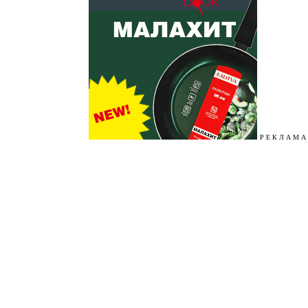
Р Е К Л А М А