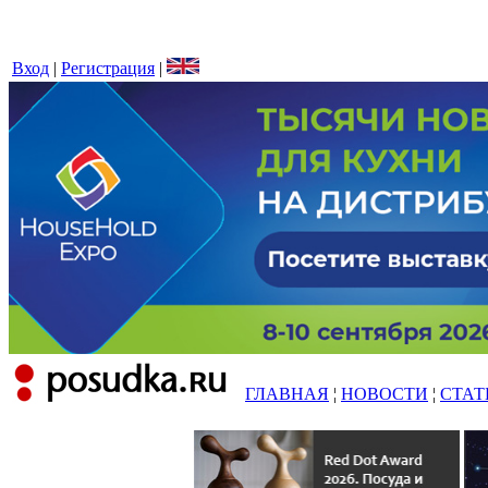
Вход
|
Регистрация
|
ГЛАВНАЯ
¦
НОВОСТИ
¦
СТАТ