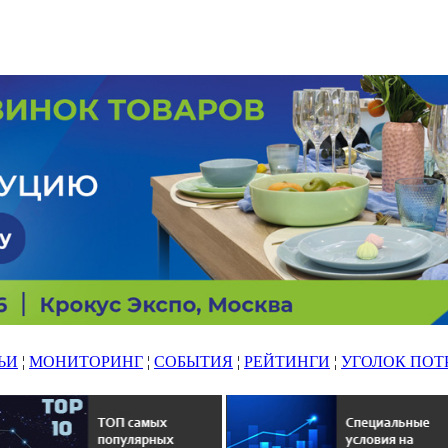
ЬИ
¦
МОНИТОРИНГ
¦
СОБЫТИЯ
¦
РЕЙТИНГИ
¦
УГОЛОК ПОТ