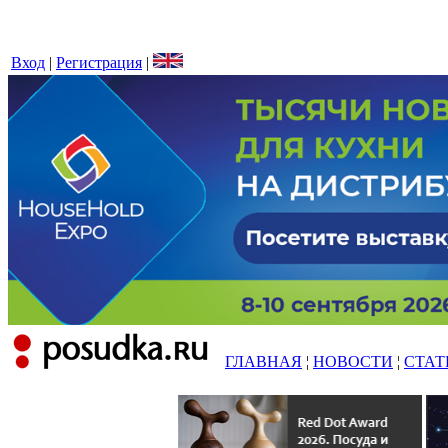
Вход
|
Регистрация
|
ГЛАВНАЯ
¦
НОВОСТИ
¦
СТАТ