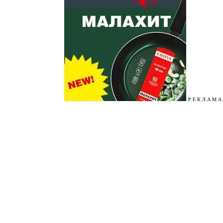
Р Е К Л А М А