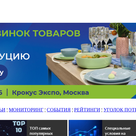
ЬИ
¦
МОНИТОРИНГ
¦
СОБЫТИЯ
¦
РЕЙТИНГИ
¦
УГОЛОК ПОТ