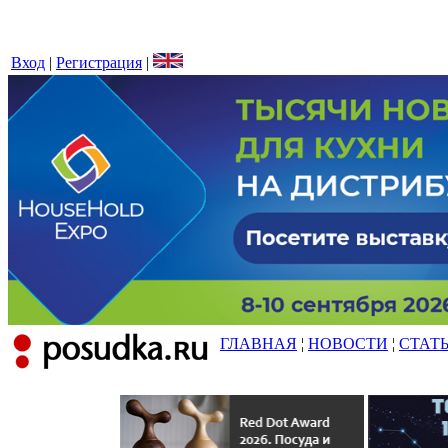
Вход
|
Регистрация
|
ГЛАВНАЯ
¦
НОВОСТИ
¦
СТАТ