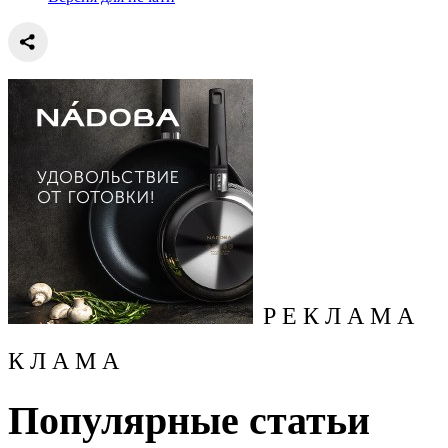
Р Е К Л А М А
К Л А М А
Популярные статьи