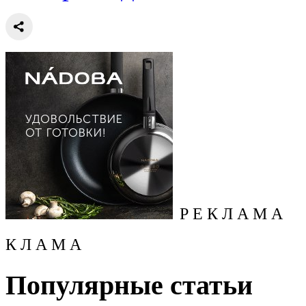
Р Е К Л А М А
К Л А М А
Популярные статьи