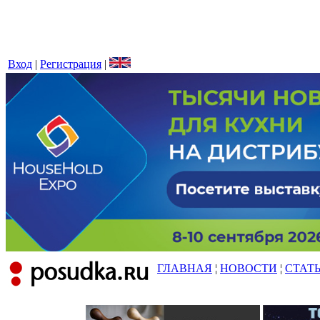
Вход
|
Регистрация
|
ГЛАВНАЯ
¦
НОВОСТИ
¦
СТАТ